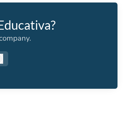
 Educativa?
r company.
nicieu la sessió