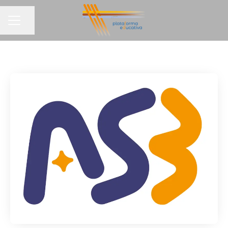
Compartir pàgina
MENÚ BORSA DE TREBALL